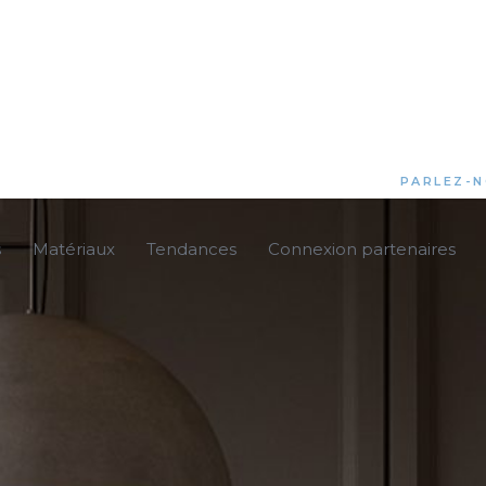
PARLEZ-N
s
Matériaux
Tendances
Connexion partenaires