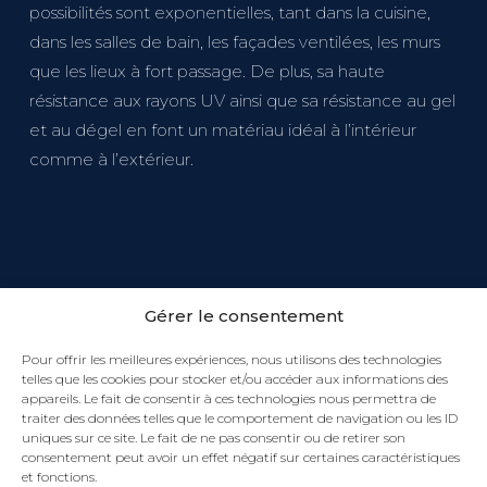
possibilités sont exponentielles, tant dans la cuisine,
dans les salles de bain, les façades ventilées, les murs
que les lieux à fort passage. De plus, sa haute
résistance aux rayons UV ainsi que sa résistance au gel
et au dégel en font un matériau idéal à l’intérieur
comme à l’extérieur.
Gérer le consentement
Pour offrir les meilleures expériences, nous utilisons des technologies
telles que les cookies pour stocker et/ou accéder aux informations des
appareils. Le fait de consentir à ces technologies nous permettra de
traiter des données telles que le comportement de navigation ou les ID
uniques sur ce site. Le fait de ne pas consentir ou de retirer son
consentement peut avoir un effet négatif sur certaines caractéristiques
et fonctions.