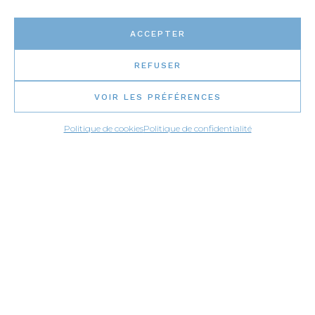
APPLICATIONS
ACCEPTER
REFUSER
VOIR LES PRÉFÉRENCES
Politique de cookies
Politique de confidentialité
Bases de douche
Comptoirs
Contours de bain podium
Contours de foyer
Dosserets pleine grandeur
Éviers
Mobiliers intérieurs