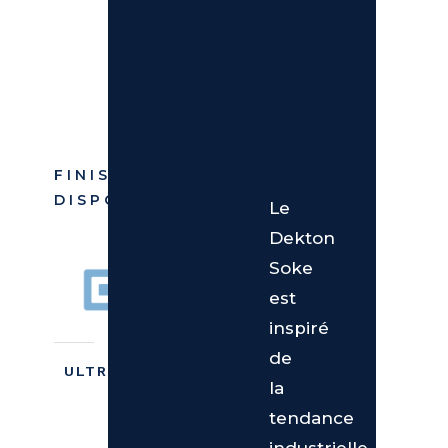
FINIS
DISPONIBLES
Le
Dekton
Soke
est
inspiré
de
ULTRAMATTE
la
tendance