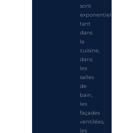
sont
exponentielles,
tant
dans
la
cuisine,
dans
les
salles
de
bain,
les
façades
ventilées,
les