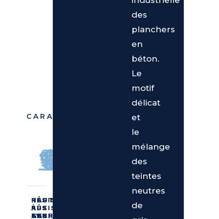
industrielle
des
planchers
en
béton.
Le
motif
délicat
CARACTÉRISTIQUES
et
le
mélange
des
teintes
neutres
RÉSISTANCE
RÉSISTANCE
RÉSISTANCE
HAUTE
RÉSISTANCE
HAUTE
de
À
AU
AU
RÉSISTANCE
AUX
RÉSISTANCE
L’ABRASION
FEU
GEL
AU
TACHES
AUX