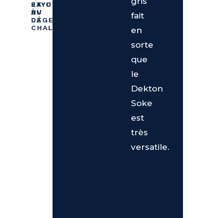
gris
ET
ET
RAYURES
RAYONS
À
AU
UV
fait
LA
DÉGEL
CHALEUR
en
sorte
que
le
Dekton
Soke
est
très
versatile.