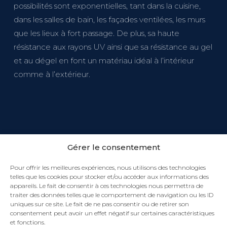
possibilités sont exponentielles, tant dans la cuisine,
dans les salles de bain, les façades ventilées, les murs
que les lieux à fort passage. De plus, sa haute
résistance aux rayons UV ainsi que sa résistance au gel
et au dégel en font un matériau idéal à l’intérieur
comme à l’extérieur.
Gérer le consentement
Pour offrir les meilleures expériences, nous utilisons des technologies
telles que les cookies pour stocker et/ou accéder aux informations des
appareils. Le fait de consentir à ces technologies nous permettra de
traiter des données telles que le comportement de navigation ou les ID
uniques sur ce site. Le fait de ne pas consentir ou de retirer son
consentement peut avoir un effet négatif sur certaines caractéristiques
et fonctions.