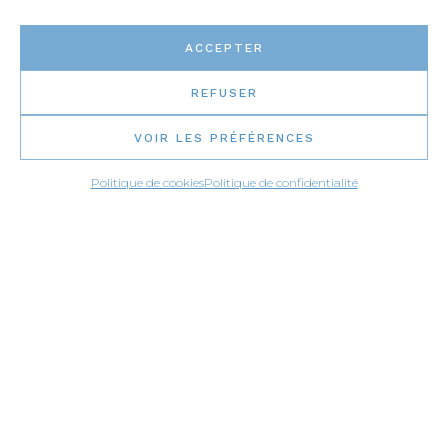
APPLICATIONS
ACCEPTER
REFUSER
VOIR LES PRÉFÉRENCES
Politique de cookies
Politique de confidentialité
Bases de douche
Comptoirs
Contours de bain podium
Contours de foyer
Dosserets pleine grandeur
Éviers
Mobiliers intérieurs