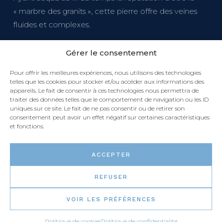
« marbre des granits », cette pierre offre des veines
fluides et complexes.
Gérer le consentement
Pour offrir les meilleures expériences, nous utilisons des technologies
telles que les cookies pour stocker et/ou accéder aux informations des
appareils. Le fait de consentir à ces technologies nous permettra de
traiter des données telles que le comportement de navigation ou les ID
uniques sur ce site. Le fait de ne pas consentir ou de retirer son
consentement peut avoir un effet négatif sur certaines caractéristiques
et fonctions.
ACCEPTER
REFUSER
VOIR LES PRÉFÉRENCES
Politique de cookies
Politique de confidentialité