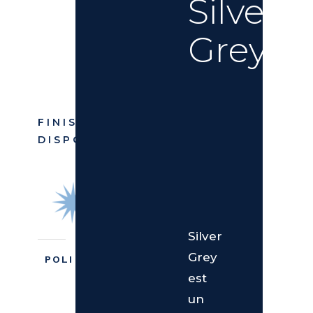
Silver
Grey
FINIS
DISPONIBLES
Silver
Grey
POLI
est
un