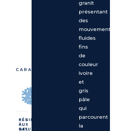
granit
présentant
des
mouvements
fluides
fins
de
couleur
CARACTÉRISTIQUES
ivoire
et
gris
pâle
qui
parcourent
RÉSISTANT
RÉSISTANT
RÉSISTANT
AUX
AU
À
la
RAYURES
GEL
LA