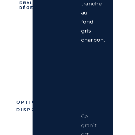
ET
CHALEUR
tranche
DÉGEL
au
fond
gris
charbon.
OPTIONS
DISPONIBLES
Ce
granit
est