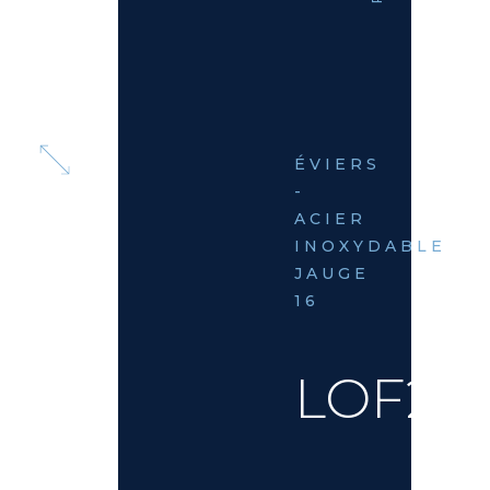
ÉVIERS
-
ACIER
INOXYDABLE
JAUGE
16
LOF25