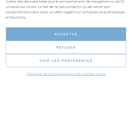
traiter des données telles que le comportement de navigation ou les ID
uniques sur ce site. Le fait de ne pas consentir ou de retirer son
consentement peut avoir un effet négatif sur certaines caractéristiques
et fonctions.
ACCEPTER
REFUSER
VOIR LES PRÉFÉRENCES
Politique de cookies
Politique de confidentialité
BESOIN D’INSPIRATION?
Visionnez notre galerie de projets Parcourez notre
sélection de matériaux Suivez notre blogue à l'affût
des tendances
SUIVEZ-NOUS