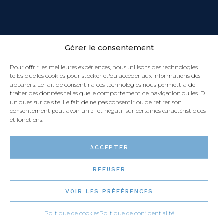
Gérer le consentement
NOTE: ces dimensions sont suggérées, mais peuvent
être modifiées selon les besoins.
Pour offrir les meilleures expériences, nous utilisons des technologies
telles que les cookies pour stocker et/ou accéder aux informations des
appareils. Le fait de consentir à ces technologies nous permettra de
traiter des données telles que le comportement de navigation ou les ID
uniques sur ce site. Le fait de ne pas consentir ou de retirer son
consentement peut avoir un effet négatif sur certaines caractéristiques
et fonctions.
ACCEPTER
REFUSER
VOIR LES PRÉFÉRENCES
Politique de cookies
Politique de confidentialité