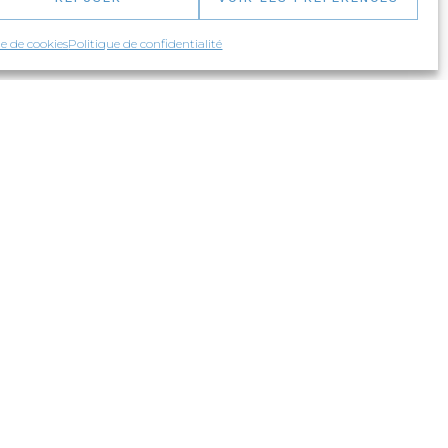
BESOIN DE CONSEILS?
ue de cookies
Politique de confidentialité
Parlez-nous de votre projet!
1-877-373-7111
Clavardez
Écrivez-nous