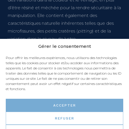
d’être résiné et mèchée pour la rendre sécuritaire à la
manipulation. Elle contient également des
caractéristiques naturelle inhérentes telles que des
microfissures, des petits cratères (
pitting
) et de la
variation dans le niveau de lustre.
Gérer le consentement
Pour offrir les meilleures expériences, nous utilisons des technologies
telles que les cookies pour stocker et/ou accéder aux informations des
appareils. Le fait de consentir à ces technologies nous permettra de
traiter des données telles que le comportement de navigation ou les ID
uniques sur ce site. Le fait de ne pas consentir ou de retirer son
consentement peut avoir un effet négatif sur certaines caractéristiques
et fonctions.
ACCEPTER
REFUSER