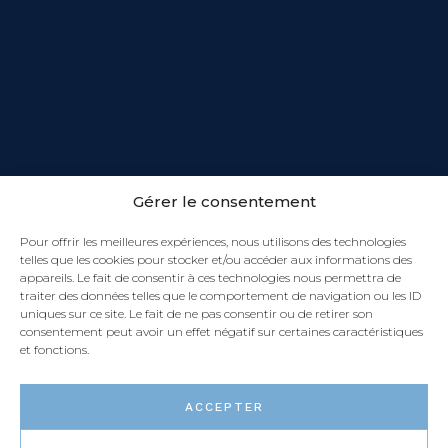
Gérer le consentement
Les granits de l’Inde ont la renommée d’être durable,
ce qui est idéal pour une variété d’applications.
Pour offrir les meilleures expériences, nous utilisons des technologies
telles que les cookies pour stocker et/ou accéder aux informations des
appareils. Le fait de consentir à ces technologies nous permettra de
traiter des données telles que le comportement de navigation ou les ID
uniques sur ce site. Le fait de ne pas consentir ou de retirer son
consentement peut avoir un effet négatif sur certaines caractéristiques
et fonctions.
ACCEPTER